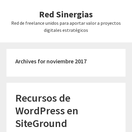
Skip
Skip
Red Sinergias
to
to
main
primary
Red de freelance unidos para aportar valor a proyectos
content
sidebar
digitales estratégicos
Archives for noviembre 2017
Recursos de
WordPress en
SiteGround